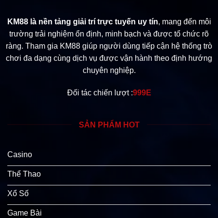
KM88 là nền tảng giải trí trực tuyến uy tín
, mang đến môi
trường trải nghiệm ổn định, minh bạch và được tổ chức rõ
ràng. Tham gia KM88 giúp người dùng tiếp cận hệ thống trò
chơi đa dạng cùng dịch vụ được vận hành theo định hướng
chuyên nghiệp.
Đối tác chiến lượt :
999E
SẢN PHẨM HOT
Casino
Thể Thao
Xổ Số
Game Bài