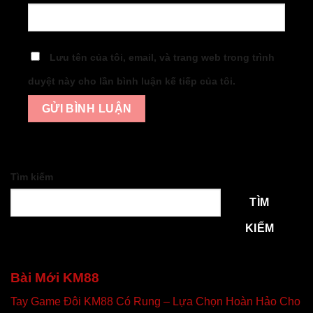
Lưu tên của tôi, email, và trang web trong trình
duyệt này cho lần bình luận kế tiếp của tôi.
Tìm kiếm
TÌM
KIẾM
Bài Mới KM88
Tay Game Đôi KM88 Có Rung – Lựa Chọn Hoàn Hảo Cho