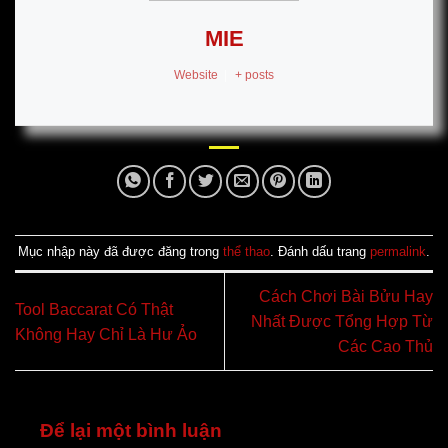
MIE
Website
|
+ posts
Mục nhập này đã được đăng trong
thể thao
. Đánh dấu trang
permalink
.
Cách Chơi Bài Bửu Hay
Tool Baccarat Có Thật
Nhất Được Tổng Hợp Từ
Không Hay Chỉ Là Hư Ảo
Các Cao Thủ
Để lại một bình luận