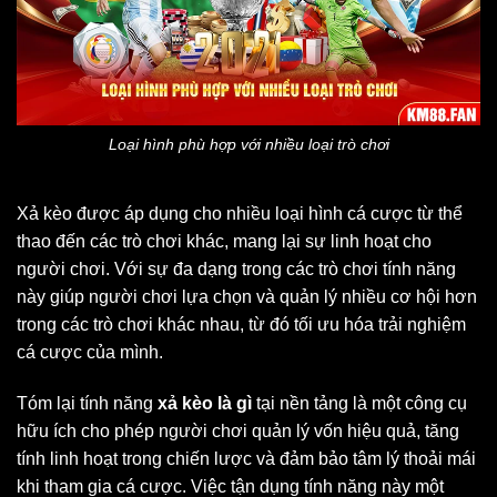
Loại hình phù hợp với nhiều loại trò chơi
Xả kèo được áp dụng cho nhiều loại hình cá cược từ thể
thao đến các trò chơi khác, mang lại sự linh hoạt cho
người chơi. Với sự đa dạng trong các trò chơi tính năng
này giúp người chơi lựa chọn và quản lý nhiều cơ hội hơn
trong các trò chơi khác nhau, từ đó tối ưu hóa trải nghiệm
cá cược của mình.
Tóm lại tính năng
xả kèo là gì
tại nền tảng là một công cụ
hữu ích cho phép người chơi quản lý vốn hiệu quả, tăng
tính linh hoạt trong chiến lược và đảm bảo tâm lý thoải mái
khi tham gia cá cược. Việc tận dụng tính năng này một