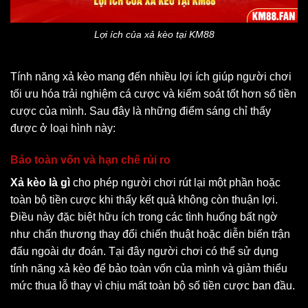
Lợi ích của xả kèo tại KM88
Tính năng xả kèo mang đến nhiều lợi ích giúp người chơi
tối ưu hóa trải nghiệm cá cược và kiểm soát tốt hơn số tiền
cược của mình. Sau đây là những điểm sáng chỉ thấy
được ở loại hình này:
Bảo toàn vốn và hạn chế rủi ro
Xả kèo là gì
cho phép người chơi rút lại một phần hoặc
toàn bộ tiền cược khi thấy kết quả không còn thuận lợi.
Điều này đặc biệt hữu ích trong các tình huống bất ngờ
như chấn thương thay đổi chiến thuật hoặc diễn biến trận
đấu ngoài dự đoán. Tại đây người chơi có thể sử dụng
tính năng xả kèo để bảo toàn vốn của mình và giảm thiểu
mức thua lỗ thay vì chịu mất toàn bộ số tiền cược ban đầu.