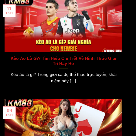
11
Th11
Kèo Ảo Là Gì? Tìm Hiểu Chi Tiết Về Hình Thức Giải
Trí Hay Ho
Kèo ảo là gì? Trong giới cá độ thể thao trực tuyến, khái
niệm này [...]
09
Th11