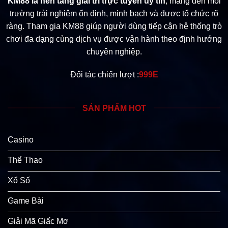
KM88 là nền tảng giải trí trực tuyến uy tín
, mang đến môi
trường trải nghiệm ổn định, minh bạch và được tổ chức rõ
ràng. Tham gia KM88 giúp người dùng tiếp cận hệ thống trò
chơi đa dạng cùng dịch vụ được vận hành theo định hướng
chuyên nghiệp.
Đối tác chiến lượt :
999E
SẢN PHẨM HOT
Casino
Thể Thao
Xổ Số
Game Bài
Giải Mã Giấc Mơ