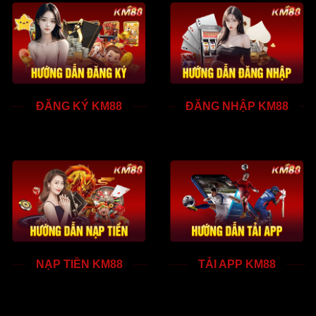
ĐĂNG KÝ KM88
ĐĂNG NHẬP KM88
NẠP TIỀN KM88
TẢI APP KM88