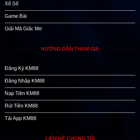
Xổ Số
Game Bài
Giải Mã Giấc Mơ
HƯỚNG DẪN THAM GIA
Đăng Ký KM88
Đăng Nhập KM88
Nạp Tiền KM88
Rút Tiền KM88
Tải App KM88
LIÊN HỆ CHÚNG TÔI