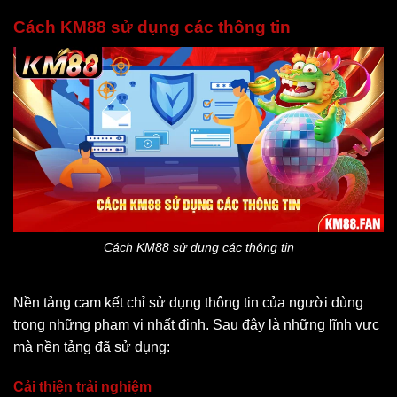
Cách KM88 sử dụng các thông tin
Cách KM88 sử dụng các thông tin
Nền tảng cam kết chỉ sử dụng thông tin của người dùng
trong những phạm vi nhất định. Sau đây là những lĩnh vực
mà nền tảng đã sử dụng:
Cải thiện trải nghiệm