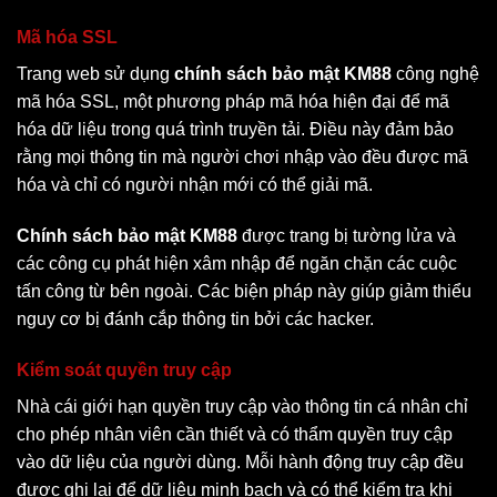
Mã hóa SSL
Trang web sử dụng
chính sách bảo mật KM88
công nghệ
mã hóa SSL, một phương pháp mã hóa hiện đại để mã
hóa dữ liệu trong quá trình truyền tải. Điều này đảm bảo
rằng mọi thông tin mà người chơi nhập vào đều được mã
hóa và chỉ có người nhận mới có thể giải mã.
Chính sách bảo mật KM88
được trang bị tường lửa và
các công cụ phát hiện xâm nhập để ngăn chặn các cuộc
tấn công từ bên ngoài. Các biện pháp này giúp giảm thiểu
nguy cơ bị đánh cắp thông tin bởi các hacker.
Kiểm soát quyền truy cập
Nhà cái giới hạn quyền truy cập vào thông tin cá nhân chỉ
cho phép nhân viên cần thiết và có thẩm quyền truy cập
vào dữ liệu của người dùng. Mỗi hành động truy cập đều
được ghi lại để dữ liệu minh bạch và có thể kiểm tra khi