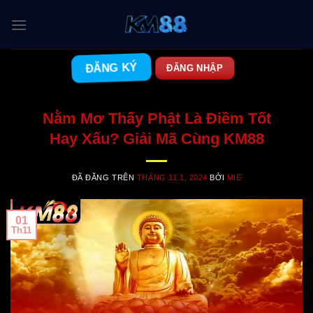
Chuyển
đến
nội
dung
ĐĂNG KÝ
ĐĂNG NHẬP
Nằm Mơ Thấy Phật Là Điềm Tốt
Hay Xấu? Giải Mã Cùng KM88
ĐÃ ĐĂNG TRÊN
THÁNG 11 1, 2024
BỞI
MIE
01
Th11