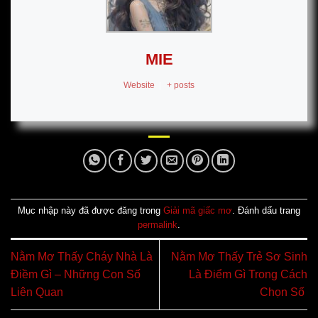
MIE
Website
|
+ posts
Mục nhập này đã được đăng trong
Giải mã giấc mơ
. Đánh dấu trang
permalink
.
Nằm Mơ Thấy Cháy Nhà Là
Nằm Mơ Thấy Trẻ Sơ Sinh
Điềm Gì – Những Con Số
Là Điểm Gì Trong Cách
Liên Quan
Chọn Số