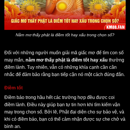
Nằm mơ thấy phật là điềm tốt hay xấu trong chọn số?
Đối với những người muốn giải mã giấc mơ để tìm con số
may mắn,
nằm mơ thấy phật là điềm tốt hay xấu
thường
điềm lành. Tuy nhiên, vẫn có những khía cạnh cần cân
nhắc để đảm bảo rằng bạn tiếp cận nó một cách đúng đắn.
Điềm tốt
Điềm báo trong hầu hết các trường hợp đều được coi
điềm lành. Điều này giúp bạn tự tin hơn khi tìm kiếm vận
may trong chọn số. Bởi lẽ, Phật đại diện cho sự bảo vệ, và
khi có điềm báo, bạn có thể cảm nhận được sự che chở và
bình an.