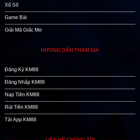
Xổ Số
Game Bài
Giải Mã Giấc Mơ
HƯỚNG DẪN THAM GIA
Đăng Ký KM88
Đăng Nhập KM88
Nạp Tiền KM88
Rút Tiền KM88
Tải App KM88
LIÊN HỆ CHÚNG TÔI