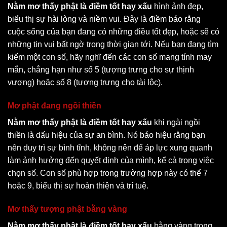
Nằm mơ thấy phật là điềm tốt hay xấu
hình ảnh đẹp,
biểu thị sự hài lòng và niềm vui. Đây là điềm báo rằng
cuộc sống của bạn đang có những điều tốt đẹp, hoặc sẽ có
những tin vui bất ngờ trong thời gian tới. Nếu bạn đang tìm
kiếm một con số, hãy nghĩ đến các con số mang tính may
mắn, chẳng hạn như số 5 (tượng trưng cho sự thịnh
vượng) hoặc số 8 (tượng trưng cho tài lộc).
Mơ phật đang ngồi thiền
Nằm mơ thấy phật là điềm tốt hay xấu
khi ngài ngồi
thiền là dấu hiệu của sự an bình. Nó báo hiệu rằng bạn
nên duy trì sự bình tĩnh, không nên để áp lực xung quanh
làm ảnh hưởng đến quyết định của mình, kể cả trong việc
chọn số. Con số phù hợp trong trường hợp này có thể 7
hoặc 9, biểu thị sự hoàn thiện và trí tuệ.
Mơ thấy tượng phật bằng vàng
Nằm mơ thấy phật là điềm tốt hay xấu
bằng vàng trong