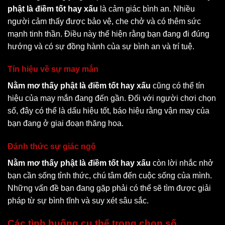
phật là điềm tốt hay xấu
là cảm giác bình an. Nhiều
người cảm thấy được bảo vệ, che chở và có thêm sức
mạnh tinh thần. Điều này thể hiện rằng bạn đang đi đúng
hướng và có sự đồng hành của sự bình an và trí tuệ.
Tín hiệu về sự may mắn
Nằm mơ thấy phật là điềm tốt hay xấu
cũng có thể tín
hiệu của may mắn đang đến gần. Đối với người chơi chọn
số, đây có thể là dấu hiệu tốt, báo hiệu rằng vận may của
bạn đang ở giai đoạn thăng hoa.
Đánh thức sự giác ngộ
Nằm mơ thấy phật là điềm tốt hay xấu
còn lời nhắc nhở
bạn cần sống tỉnh thức, chú tâm đến cuộc sống của mình.
Những vấn đề bạn đang gặp phải có thể sẽ tìm được giải
pháp từ sự bình tĩnh và suy xét sâu sắc.
Các tình huống cụ thể trong chọn số