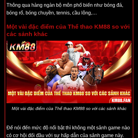
Thông qua hàng ngàn bộ môn phổ biến như bóng đá,
bóng rổ, bóng chuyền, tennis, cầu lông,…
Một vài đặc điểm của Thể thao KM88 so với
các sảnh khác
Một vài đặc điểm của Thể thao KM88 so với các sảnh khác
Để nói đến mức độ nổi bật thì không một sảnh game nào
có cơ hội đối đầu với sự hấp dẫn của sảnh game này.