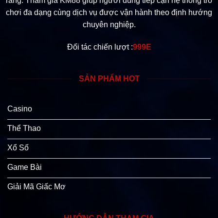
ràng. Tham gia KM88 giúp người dùng tiếp cận hệ thống trò
chơi đa dạng cùng dịch vụ được vận hành theo định hướng
chuyên nghiệp.
Đối tác chiến lượt :
999E
SẢN PHẨM HOT
Casino
Thể Thao
Xổ Số
Game Bài
Giải Mã Giấc Mơ