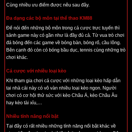
Cùng nhiều ưu điểm được nêu sau đây.
Đa dạng các bộ môn tại thể thao KM88
Để nói đến những bộ môn trong cá cược trực tuyến thì
sảnh game này có gần như là đầy đủ cả. Từ vua trò chơi
đá bóng đến các game về bóng bàn, bóng rổ, cầu lông.
Bên cạnh đó còn có bóng bầu dục, tennis cùng những trò
chơi khác.
Cá cược với nhiều loại kèo
Khi tham gia chơi cá cược với những loại kèo hấp dẫn
tại nhà cái này có vô vàn nhiều loại kèo ngon. Người
chơi có cơ hội thử sức với kèo Châu Á, kèo Châu Âu
hay kèo tài xỉu,…
Nhiều tính năng nổi bật
Tại đây có rất nhiều những tính năng nổi bật khác về